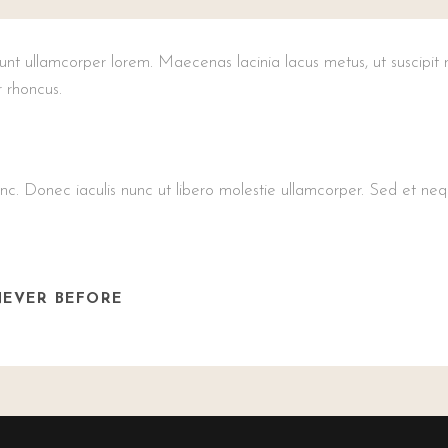
cidunt ullamcorper lorem. Maecenas lacinia lacus metus, ut suscipit
r rhoncus.
nc. Donec iaculis nunc ut libero molestie ullamcorper. Sed et nequ
NEVER BEFORE