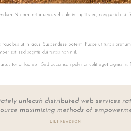
dum. Nullam tortor urna, vehicula in sagittis eu, congue id nisi. 
 faucibus ut in lacus. Suspendisse potenti. Fusce ut turpis pretium 
 est, sed sagittis dui turpis non nisl.
ursus tortor laoreet. Sed accumsan pulvinar velit eget dignissim. P
ately unleash distributed web services ra
source maximizing methods of empowerme
LILI READSON