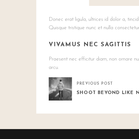
Donec erat ligula, ultrices id dolor a, tin
Quisque tristique nunc et nulla consectetu
VIVAMUS NEC SAGITTIS
Praesent nec efficitur diam, non ornare nu
arcu.
PREVIOUS POST
SHOOT BEYOND LIKE 