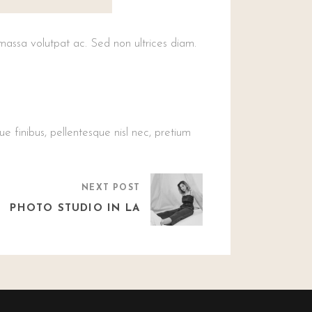
 massa volutpat ac. Sed non ultrices diam.
e finibus, pellentesque nisl nec, pretium
NEXT POST
PHOTO STUDIO IN LA